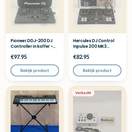
Pioneer DDJ-200 DJ
Hercules DJ Control
Controller in koffer -
Inpulse 200 MK3
Met garantie
Draaitafel - Open
€97.95
€82.95
doos
Bekijk product
Bekijk product
Verkocht