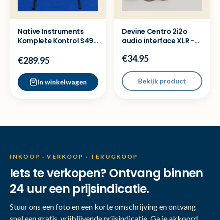
Native Instruments
Devine Centro 2i2o
Komplete Kontrol S49
audio interface XLR -
MK2 MIDI Controller
Nette staat
€34.95
€289.95
Bekijk product
In winkelwagen
INKOOP · VERKOOP · TERUGKOOP
Iets te verkopen? Ontvang binnen
24 uur een prijsindicatie.
Stuur ons een foto en een korte omschrijving en ontvang
snel een gratis, vrijblijvende prijsindicatie. Ga je akkoord