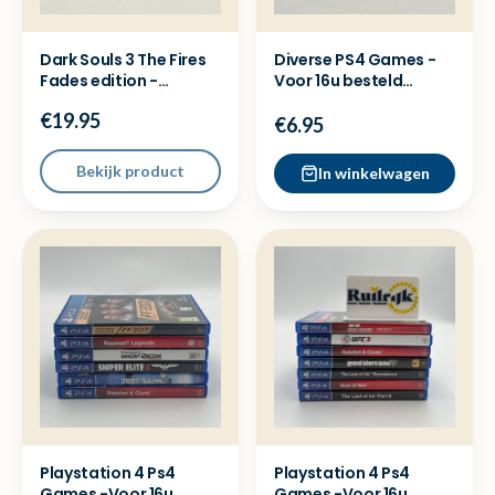
Dark Souls 3 The Fires
Diverse PS4 Games -
Fades edition -
Voor 16u besteld
Playstation 4 ( PS4 )
=dezelfde dag
€19.95
verzonden
€6.95
Bekijk product
In winkelwagen
Playstation 4 Ps4
Playstation 4 Ps4
Games -Voor 16u
Games -Voor 16u