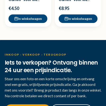
besteld =dezelfde dag
besteld =dezelfde dag
€4.50
€8.95
verz
verz
In winkelwagen
In winkelwagen
INKOOP · VERKOOP · TERUGKOOP
Iets te verkopen? Ontvang binnen
24 uur een prijsindicatie.
Stuur ons een foto en een korte omschrijving en ontvang
snel een gratis, vrijblijvende prijsindicatie. Ga je akkoord
met ons voorstel? Breng je product dan langs in onze winkel.
Na controle betalen we direct contant of per bank.