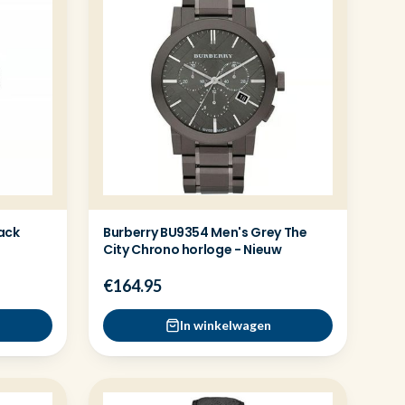
ack
Burberry BU9354 Men's Grey The
City Chrono horloge - Nieuw
€164.95
In winkelwagen