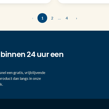
‹
1
2
…
4
›
 binnen 24 uur een
nel een gratis, vrijblijvende
product dan langs in onze
k.