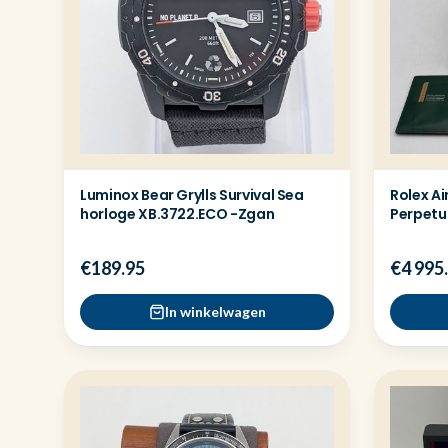
Luminox Bear Grylls Survival Sea
Rolex Ai
horloge XB.3722.ECO -Zgan
Perpetua
€189.95
€4 995
In winkelwagen