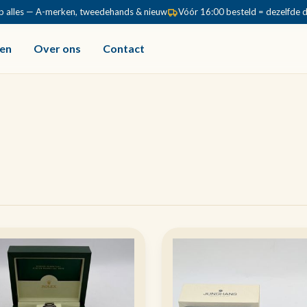
p alles — A-merken, tweedehands & nieuw
Vóór 16:00 besteld = dezelfde 
en
Over ons
Contact