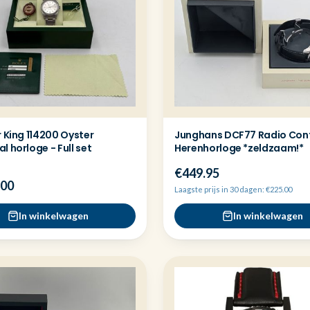
r King 114200 Oyster
Junghans DCF77 Radio Cont
l horloge - Full set
Herenhorloge *zeldzaam!*
€449.95
.00
Laagste prijs in 30 dagen: €225.00
In winkelwagen
In winkelwagen