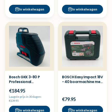
In winkelwagen
In winkelwagen
Bosch GKK 3-80 P
BOSCH Easy Impact 18V
Professional
- 40 boormachine met
kruislijnlaser - NP 359
2x accu - Nieuw
€184.95
Laagste prijs in 30 dagen:
€79.95
€139.95
In winkelwagen
In winkelwagen