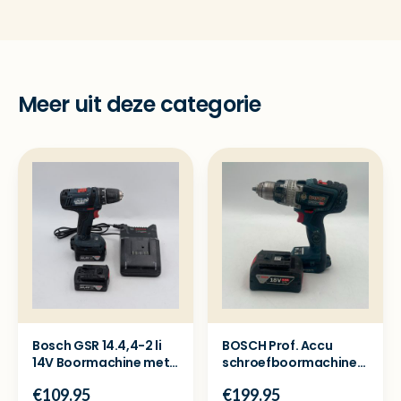
Meer uit deze categorie
Bosch GSR 14.4,4-2 li
BOSCH Prof. Accu
14V Boormachine met
schroefboormachine
2x accu en lader
GSR 18V-150 C + 5ah
€109.95
€199.95
accu