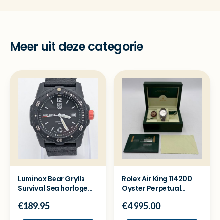
Meer uit deze categorie
Luminox Bear Grylls
Rolex Air King 114200
Survival Sea horloge
Oyster Perpetual
XB.3722.ECO -Zgan
horloge - Full set
€189.95
€4 995.00