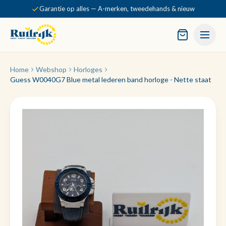
Garantie op alles — A-merken, tweedehands & nieuw
Home
Webshop
Horloges
Guess W0040G7 Blue metal lederen band horloge - Nette staat