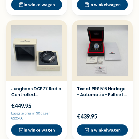
In winkelwagen
In winkelwagen
Junghans DCF77 Radio
Tissot PRS 516 Horloge
Controlled
- Automatic - Full set -
Herenhorloge
Nette staat
€449.95
*zeldzaam!*
Laagste prijs in 30 dagen:
€439.95
€225.00
In winkelwagen
In winkelwagen