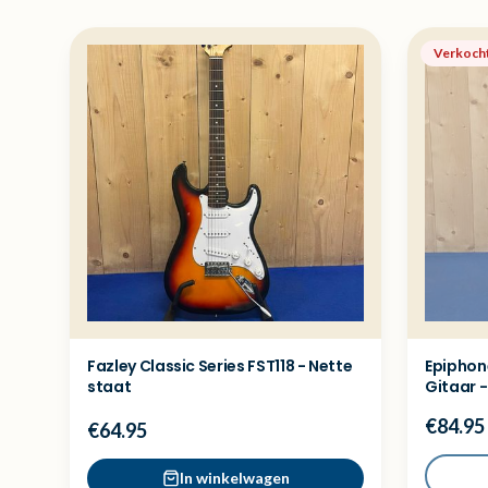
Verkoch
Fazley Classic Series FST118 - Nette
Epiphon
staat
Gitaar 
€84.95
€64.95
In winkelwagen