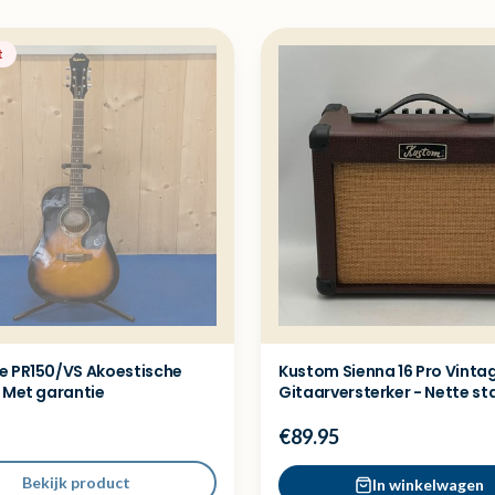
t
e PR150/VS Akoestische
Kustom Sienna 16 Pro Vinta
- Met garantie
Gitaarversterker - Nette st
€89.95
Bekijk product
In winkelwagen