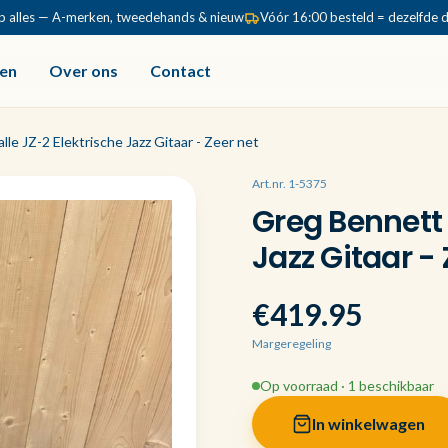
p alles — A-merken, tweedehands & nieuw
Vóór 16:00 besteld = dezelfde 
en
Over ons
Contact
le JZ-2 Elektrische Jazz Gitaar - Zeer net
Art.nr. 1-5375
Greg Bennett 
Jazz Gitaar - 
€419.95
Margeregeling
Op voorraad · 1 beschikbaar
In winkelwagen