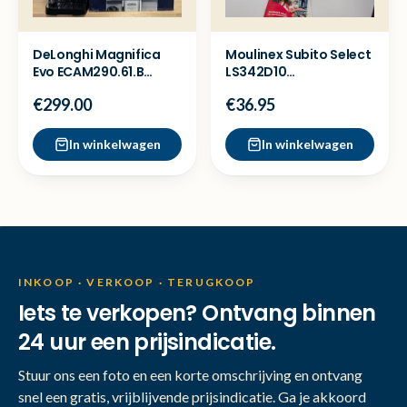
DeLonghi Magnifica
Moulinex Subito Select
Evo ECAM290.61.B
LS342D10
Koffiemachine -
Broodrooster - Ex
€299.00
€36.95
Showmodel
Demo
In winkelwagen
In winkelwagen
INKOOP · VERKOOP · TERUGKOOP
Iets te verkopen? Ontvang binnen
24 uur een prijsindicatie.
Stuur ons een foto en een korte omschrijving en ontvang
snel een gratis, vrijblijvende prijsindicatie. Ga je akkoord