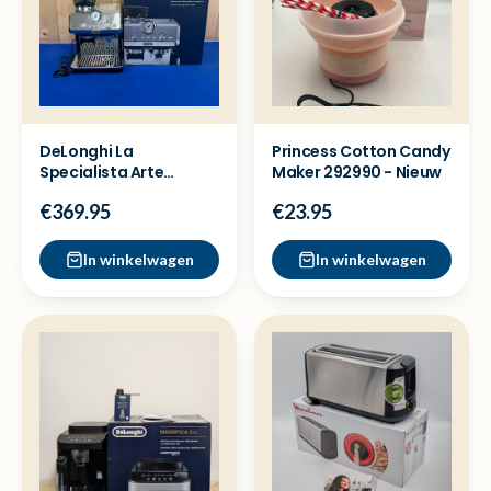
DeLonghi La
Princess Cotton Candy
Specialista Arte
Maker 292990 - Nieuw
EC9155.MB
€369.95
€23.95
koffiemachine -Nieuw
In winkelwagen
In winkelwagen