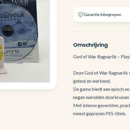
Garantie inbegrepen
Omschrijving
God of War Ragnarök – PlayS
Deze God of War Ragnarök voo
getest en werkend.
De game biedt een episch en
negen werelden doorkruisen i
Met intense gevechten, pracht
meest geprezen PS5-titels.