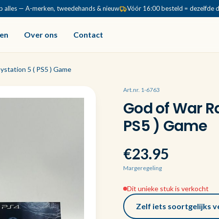
p alles — A-merken, tweedehands & nieuw
Vóór 16:00 besteld = dezelfde 
en
Over ons
Contact
ystation 5 ( PS5 ) Game
Art.nr. 1-6763
God of War Ra
PS5 ) Game
€23.95
Margeregeling
Dit unieke stuk is verkocht
Zelf iets soortgelijks