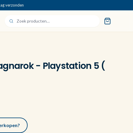
dag verzonden
gnarok - Playstation 5 (
 verkopen?