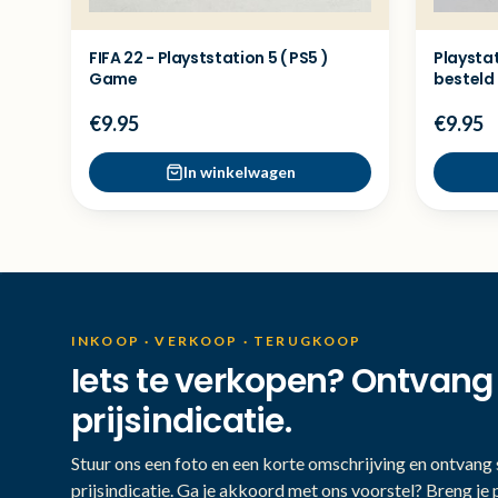
FIFA 22 - Playststation 5 ( PS5 )
Playstat
Game
besteld
€9.95
€9.95
In winkelwagen
INKOOP · VERKOOP · TERUGKOOP
Iets te verkopen? Ontvang
prijsindicatie.
Stuur ons een foto en een korte omschrijving en ontvang s
prijsindicatie. Ga je akkoord met ons voorstel? Breng je 