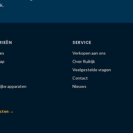
k.
RIEËN
SERVICE
es
Verkopen aan ons
ap
Over Ruilrijk
Veelgestelde vragen
Contact
ijke apparaten
Nieuws
ucten →