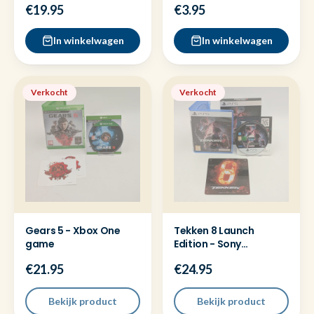
€19.95
€3.95
verzonden
In winkelwagen
In winkelwagen
Verkocht
Verkocht
Gears 5 - Xbox One
Tekken 8 Launch
game
Edition - Sony
Playstation 5 ( PS5 )
€21.95
€24.95
Game
Bekijk product
Bekijk product