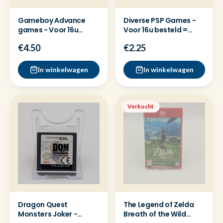
Gameboy Advance
Diverse PSP Games -
games - Voor 16u
Voor 16u besteld =
besteld = Dezelfde
dezelfde dag
€4.50
€2.25
dag verz
verzonden
In winkelwagen
In winkelwagen
Verkocht
Dragon Quest
The Legend of Zelda
Monsters Joker -
Breath of the Wild