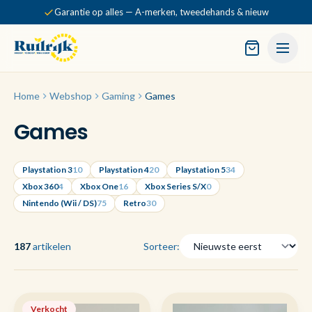
Garantie op alles — A-merken, tweedehands & nieuw
Home
Webshop
Gaming
Games
Games
Playstation 3
10
Playstation 4
20
Playstation 5
34
Xbox 360
4
Xbox One
16
Xbox Series S/X
0
Nintendo (Wii / DS)
75
Retro
30
187
artikelen
Sorteer:
Verkocht