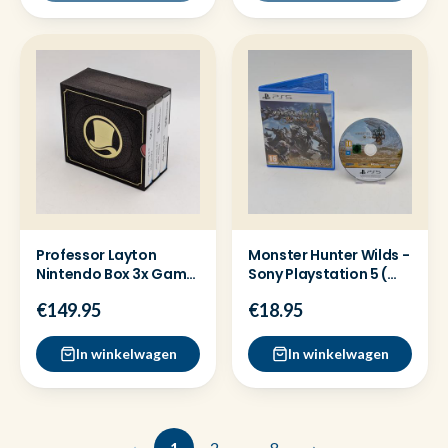
Professor Layton
Monster Hunter Wilds -
Nintendo Box 3x Game
Sony Playstation 5 (
- Nieuwstaat
PS5 ) Game
€149.95
€18.95
In winkelwagen
In winkelwagen
‹
1
2
…
8
›