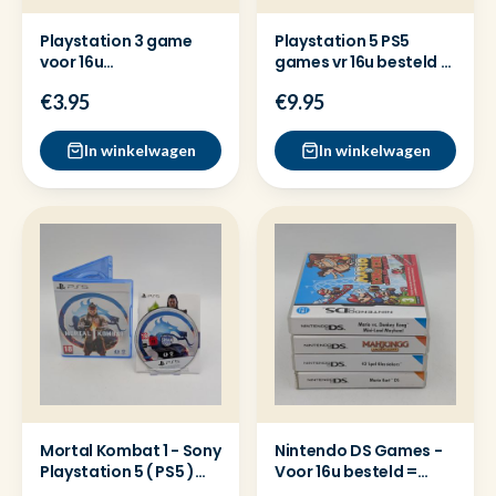
Playstation 3 game
Playstation 5 PS5
voor 16u
games vr 16u besteld =
besteld=dezelfde dag
dezelfde dag verzon
€3.95
€9.95
verzonden
In winkelwagen
In winkelwagen
Mortal Kombat 1 - Sony
Nintendo DS Games -
Playstation 5 ( PS5 )
Voor 16u besteld =
Game
Dezelfde dag