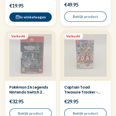
Nintendo DS Cassette
Nintendo Switch 2
€49.95
los
€19.95
Bekijk product
In winkelwagen
Verkocht
Verkocht
Pokémon ZA Legends
Captain Toad
Nintendo Switch 2
Treasure Tracker -
Game
Nintendo Switch game
€32.95
€29.95
Bekijk product
Bekijk product