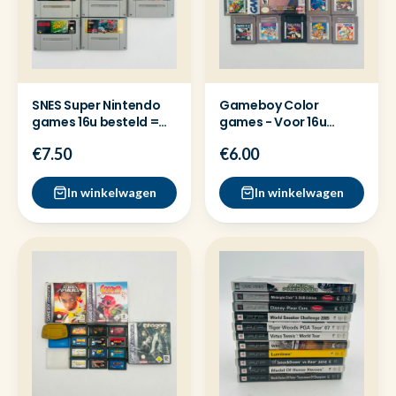
SNES Super Nintendo
Gameboy Color
games 16u besteld =
games - Voor 16u
dezelfde dag verzond
besteld = Dezelfde
€7.50
€6.00
dag verzon
In winkelwagen
In winkelwagen