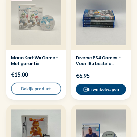
Mario Kart Wii Game -
Diverse PS4 Games -
Met garantie
Voor 16u besteld
=dezelfde dag
€15.00
verzonden
€6.95
Bekijk product
In winkelwagen