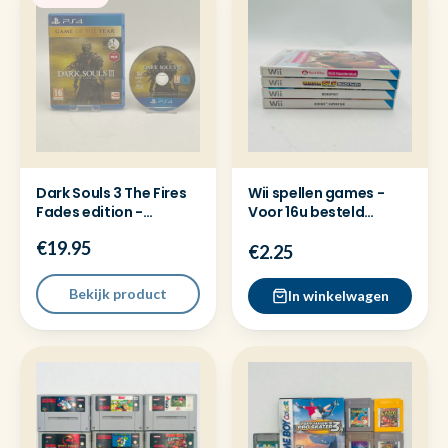
Dark Souls 3 The Fires
Wii spellen games -
Fades edition -
Voor 16u besteld
Playstation 4 ( PS4 )
=Dezelfde dag
€19.95
verzonden
€2.25
Bekijk product
In winkelwagen