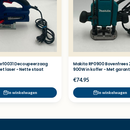
r10031 Decoupeerzaag
Makita RP0900 Bovenfrees
t laser - Nette staat
900W in koffer - Met garant
€74.95
In winkelwagen
In winkelwagen