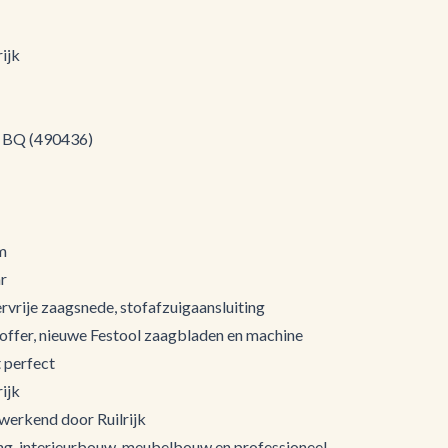
ijk
5 BQ (490436)
m
ar
tervrije zaagsnede, stofafzuigaansluiting
 koffer, nieuwe Festool zaagbladen en machine
t perfect
ijk
 werkend door Ruilrijk
ng, interieurbouw, meubelbouw en professioneel