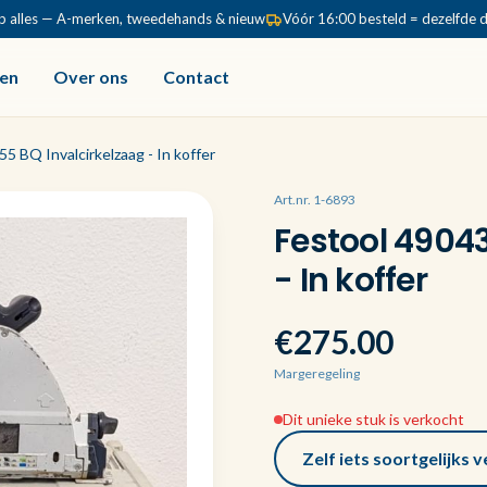
p alles — A-merken, tweedehands & nieuw
Vóór 16:00 besteld = dezelfde 
en
Over ons
Contact
5 BQ Invalcirkelzaag - In koffer
Art.nr. 1-6893
Festool 49043
- In koffer
€275.00
Margeregeling
Dit unieke stuk is verkocht
Zelf iets soortgelijks