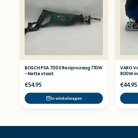
BOSCH PSA 700 E Reciprozaag 710W
VARO Va
- Nette staat
800W me
€54.95
€44.95
In winkelwagen