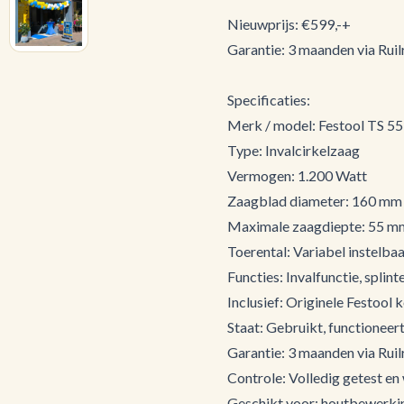
Nieuwprijs: €599,-+
Garantie: 3 maanden via Ruilr
Specificaties:
Merk / model: Festool TS 5
Type: Invalcirkelzaag
Vermogen: 1.200 Watt
Zaagblad diameter: 160 mm
Maximale zaagdiepte: 55 m
Toerental: Variabel instelba
Functies: Invalfunctie, splin
Inclusief: Originele Festool
Staat: Gebruikt, functioneer
Garantie: 3 maanden via Ruilr
Controle: Volledig getest en
Geschikt voor: houtbewerki