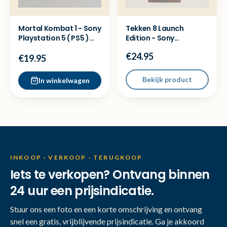
Mortal Kombat 1 - Sony
Tekken 8 Launch
Playstation 5 ( PS5 )
Edition - Sony
Game
Playstation 5 ( PS5 )
€24.95
Game
€19.95
Bekijk product
In winkelwagen
INKOOP · VERKOOP · TERUGKOOP
Iets te verkopen? Ontvang binnen
24 uur een prijsindicatie.
Stuur ons een foto en een korte omschrijving en ontvang
snel een gratis, vrijblijvende prijsindicatie. Ga je akkoord