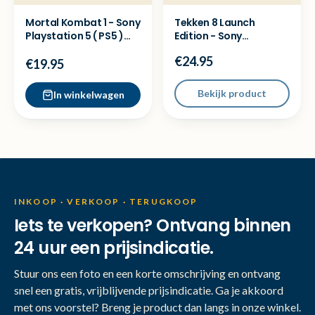
Mortal Kombat 1 - Sony
Tekken 8 Launch
Playstation 5 ( PS5 )
Edition - Sony
Game
Playstation 5 ( PS5 )
€24.95
Game
€19.95
Bekijk product
In winkelwagen
INKOOP · VERKOOP · TERUGKOOP
Iets te verkopen? Ontvang binnen
24 uur een prijsindicatie.
Stuur ons een foto en een korte omschrijving en ontvang
snel een gratis, vrijblijvende prijsindicatie. Ga je akkoord
met ons voorstel? Breng je product dan langs in onze winkel.