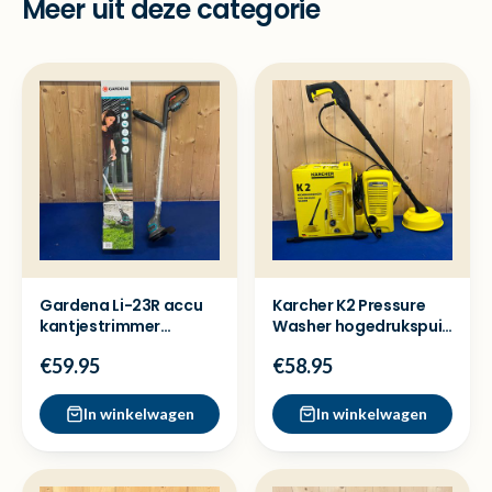
Meer uit deze categorie
Gardena Li-23R accu
Karcher K2 Pressure
kantjestrimmer
Washer hogedrukspuit
compleet - Nieuw
- Met garantie
€59.95
€58.95
In winkelwagen
In winkelwagen