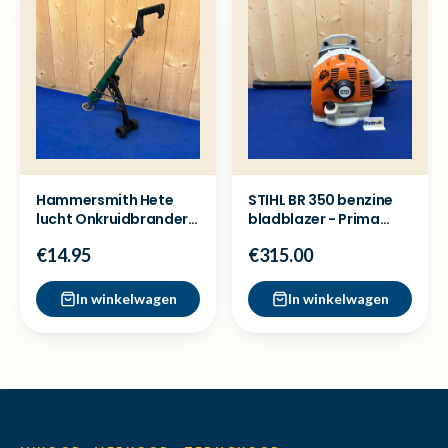
Hammersmith Hete
STIHL BR 350 benzine
lucht Onkruidbrander
bladblazer - Prima
M24737 - Nette staat
staat met garantie
€14.95
€315.00
In winkelwagen
In winkelwagen