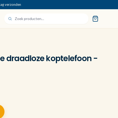
dag verzonden
e draadloze koptelefoon -