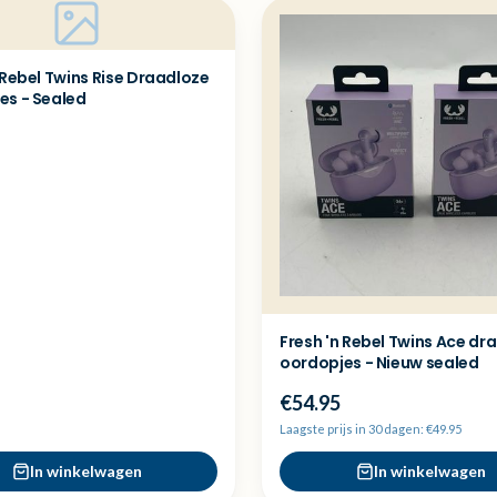
 Rebel Twins Rise Draadloze
es - Sealed
Fresh 'n Rebel Twins Ace dr
oordopjes - Nieuw sealed
€54.95
Laagste prijs in 30 dagen: €49.95
In winkelwagen
In winkelwagen