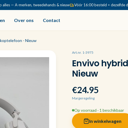
p alles — A-merken, tweedehands & nieuw
Vóór 16:00 besteld = dezelfde 
en
Over ons
Contact
 koptelefoon - Nieuw
Art.nr. 1-3975
Envivo hybrid
Nieuw
€24.95
Margeregeling
Op voorraad · 1 beschikbaar
In winkelwagen