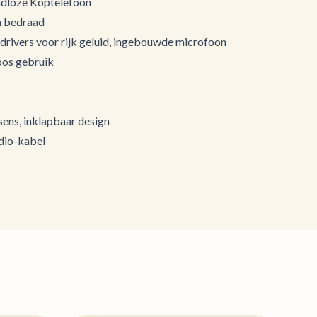
adloze Koptelefoon
n bedraad
 drivers voor rijk geluid, ingebouwde microfoon
oos gebruik
ens, inklapbaar design
udio-kabel