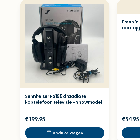
Fresh ’n
oordopj
Sennheiser RS195 draadloze
koptelefoon televisie - Showmodel
€199.95
€54.95
In winkelwagen