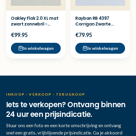
Oakley Flak 2.0 XL mat
Rayban RB 4397
zwart zonnebril -
Corrigan Zwarte
Nieuw
Zonnebril - Nette staat
€99.95
€79.95
In winkelwagen
In winkelwagen
INKOOP · VERKOOP · TERUGKOOP
Iets te verkopen? Ontvang binnen
24 uur een prijsindicatie.
Stuur ons een foto en een korte omschrijving en ontvang
snel een gratis, vrijblijvende prijsindicatie. Ga je akkoord