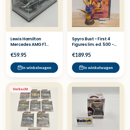
Lewis Hamilton
Spyro Bust - First 4
Mercedes AMG F1
Figures lim. ed. 500 -
China GP 2013 Schaal
Beeld Collector
€59.95
€189.95
1:43
In winkelwagen
In winkelwagen
Verkocht