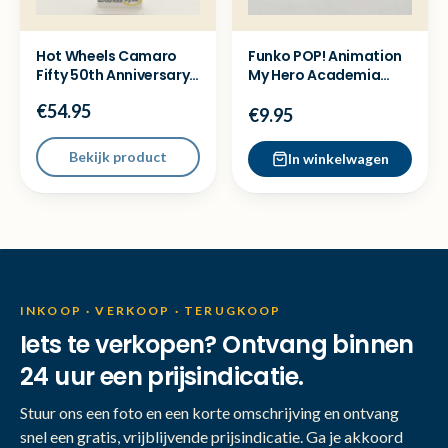
Hot Wheels Camaro
Funko POP! Animation
Fifty 50th Anniversary
My Hero Academia
8 car pack - Nieuw
Eijiro Kirishima #606
€54.95
€9.95
Bekijk product
In winkelwagen
INKOOP · VERKOOP · TERUGKOOP
Iets te verkopen? Ontvang binnen
24 uur een prijsindicatie.
Stuur ons een foto en een korte omschrijving en ontvang
snel een gratis, vrijblijvende prijsindicatie. Ga je akkoord