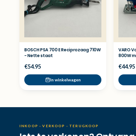
BOSCH PSA 700 E Reciprozaag 710W
VARO Va
- Nette staat
800W me
€54.95
€44.95
In winkelwagen
INKOOP · VERKOOP · TERUGKOOP