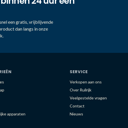
 binnen 24 uur een
nel een gratis, vrijblijvende
product dan langs in onze
k.
RIEËN
SERVICE
es
Verkopen aan ons
ap
Over Ruilrijk
Veelgestelde vragen
Contact
ijke apparaten
Nieuws