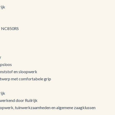
ijk
er NC850RS
r
apsloos
unststof en sloopwerk
twerp met comfortabele grip
ijk
 werkend door Ruilrijk
sloopwerk, tuinwerkzaamheden en algemene zaagklussen