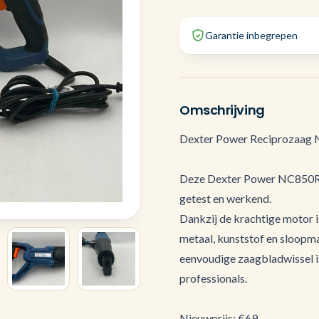
Garantie inbegrepen
Omschrijving
Dexter Power Reciprozaag 
Deze Dexter Power NC850RS r
getest en werkend.
Dankzij de krachtige motor i
metaal, kunststof en sloopm
eenvoudige zaagbladwissel is
professionals.
Nieuwprijs: €69,-