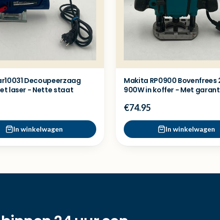
r10031 Decoupeerzaag
Makita RP0900 Bovenfrees
t laser - Nette staat
900W in koffer - Met garant
€74.95
In winkelwagen
In winkelwagen