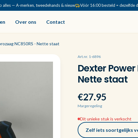
p alles — A-merken, tweedehands & nieuw
Vóór 16:00 besteld = dezelfde 
en
Over ons
Contact
prozaag NC850RS - Nette staat
Art.nr. 1-6896
Dexter Power
Nette staat
€27.95
Margeregeling
Dit unieke stuk is verkocht
Zelf iets soortgelijks