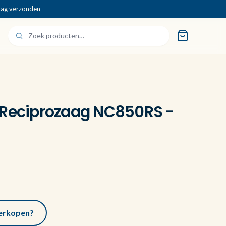
dag verzonden
 Reciprozaag NC850RS -
 verkopen?