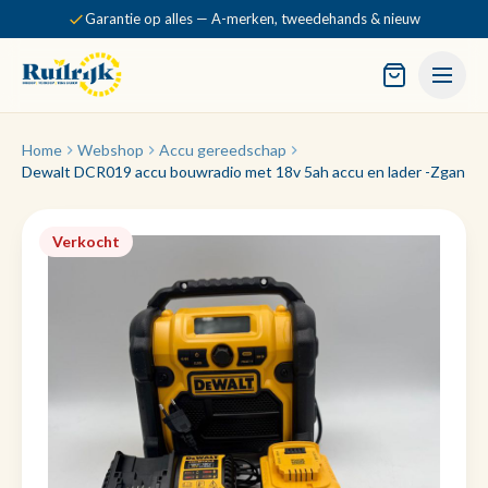
Garantie op alles — A-merken, tweedehands & nieuw
Home
Webshop
Accu gereedschap
Dewalt DCR019 accu bouwradio met 18v 5ah accu en lader -Zgan
Verkocht