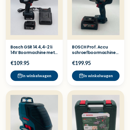
Bosch GSR 14.4,4-2 li
BOSCH Prof. Accu
14V Boormachine met
schroefboormachine
2x accu en lader
GSR 18V-150 C + 5ah
€109.95
€199.95
accu
In winkelwagen
In winkelwagen