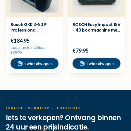
Bosch GKK 3-80 P
BOSCH Easy Impact 18V
Professional
- 40 boormachine met
kruislijnlaser - NP 359
2x accu - Nieuw
€184.95
Laagste prijs in 30 dagen:
€79.95
€139.95
In winkelwagen
In winkelwagen
INKOOP · VERKOOP · TERUGKOOP
Iets te verkopen? Ontvang binnen
24 uur een prijsindicatie.