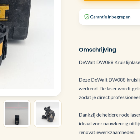
Garantie inbegrepen
Omschrijving
DeWalt DW088 Kruislijnlaser
Deze DeWalt DW088 kruislijnl
werkend. De laser wordt gel
zodat je direct professioneel
Dankzij de heldere rode laserl
ideaal voor nauwkeurig uitlij
renovatiewerkzaamheden.