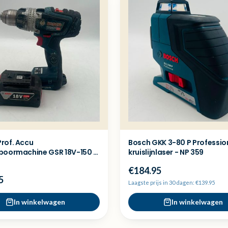
rof. Accu
Bosch GKK 3-80 P Professio
boormachine GSR 18V-150 C
kruislijnlaser - NP 359
ccu
€184.95
5
Laagste prijs in 30 dagen: €139.95
In winkelwagen
In winkelwagen