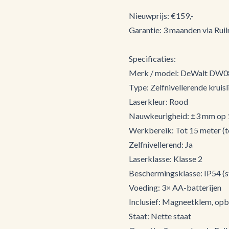
Nieuwprijs: €159,-
Garantie: 3 maanden via Ruilr
Specificaties:
Merk / model: DeWalt DW0
Type: Zelfnivellerende kruisl
Laserkleur: Rood
Nauwkeurigheid: ±3 mm op 
Werkbereik: Tot 15 meter (t
Zelfnivellerend: Ja
Laserklasse: Klasse 2
Beschermingsklasse: IP54 (s
Voeding: 3× AA-batterijen
Inclusief: Magneetklem, opbe
Staat: Nette staat