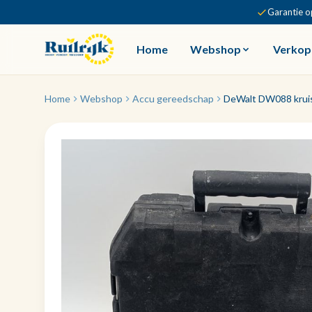
Garantie o
Home
Webshop
Verkop
Home
Webshop
Accu gereedschap
DeWalt DW088 kruisl