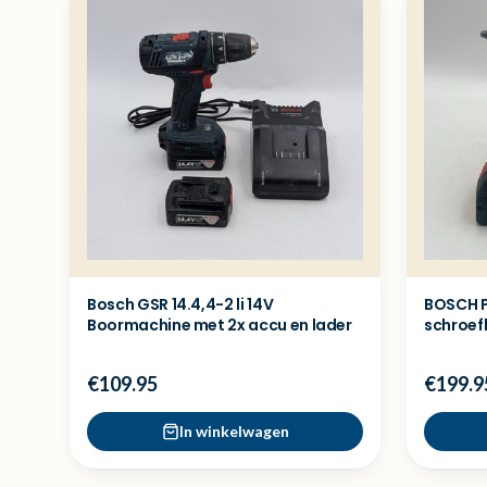
Bosch GSR 14.4,4-2 li 14V
BOSCH P
Boormachine met 2x accu en lader
schroef
+ 5ah a
€109.95
€199.9
In winkelwagen