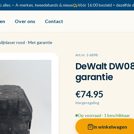
p alles — A-merken, tweedehands & nieuw
Vóór 16:00 besteld = dezelfde 
en
Over ons
Contact
ijnlaser rood - Met garantie
Art.nr. 1-6898
DeWalt DW088 
garantie
€74.95
Margeregeling
Op voorraad · 1 beschikbaar
In winkelwagen