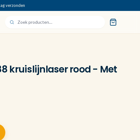
dag verzonden
kruislijnlaser rood - Met