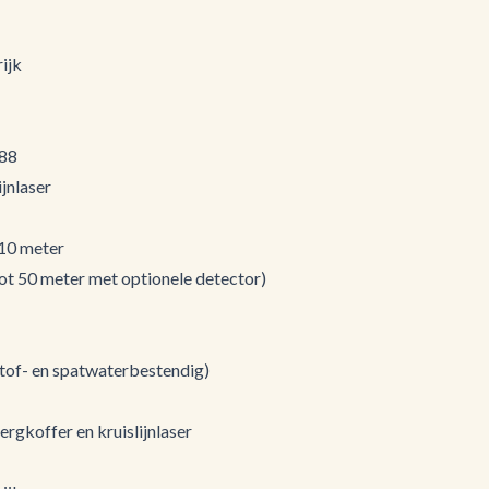
ijk
88
ijnlaser
10 meter
ot 50 meter met optionele detector)
tof- en spatwaterbestendig)
rgkoffer en kruislijnlaser