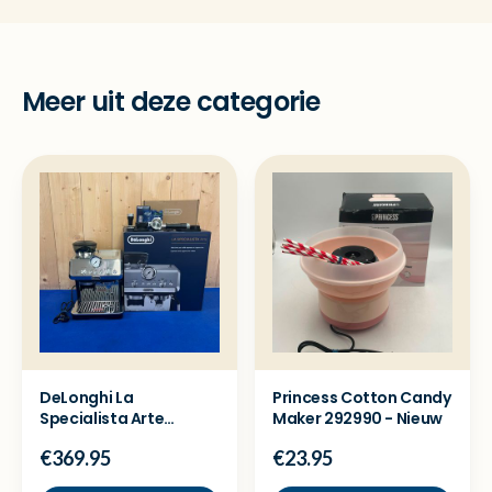
Meer uit deze categorie
DeLonghi La
Princess Cotton Candy
Specialista Arte
Maker 292990 - Nieuw
EC9155.MB
€369.95
€23.95
koffiemachine -Nieuw