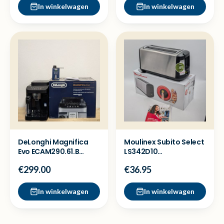
In winkelwagen
In winkelwagen
DeLonghi Magnifica
Moulinex Subito Select
Evo ECAM290.61.B
LS342D10
Koffiemachine -
Broodrooster - Ex
€299.00
€36.95
Showmodel
Demo
In winkelwagen
In winkelwagen