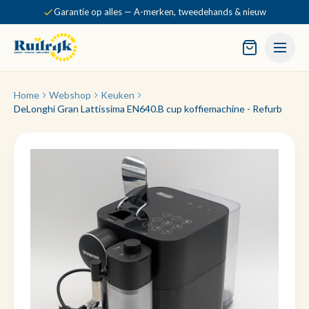
Garantie op alles — A-merken, tweedehands & nieuw
Home
Webshop
Keuken
DeLonghi Gran Lattissima EN640.B cup koffiemachine - Refurb