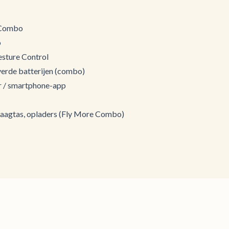
 Combo
o
esture Control
erde batterijen (combo)
r / smartphone-app
 draagtas, opladers (Fly More Combo)