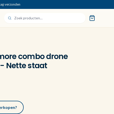
dag verzonden
y more combo drone
- Nette staat
 verkopen?