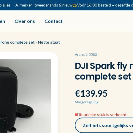
p alles — A-merken, tweedehands & nieuw
Vóór 16:00 besteld = dezelfde 
en
Over ons
Contact
drone complete set - Nette staat
Art.nr. 1-5583
DJI Spark fl
complete set 
€139.95
Margeregeling
Dit unieke stuk is verkocht
Zelf iets soortgelijks