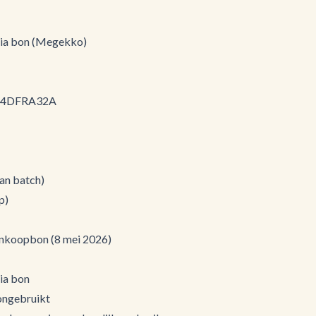
via bon (Megekko)
8G4DFRA32A
van batch)
p)
ankoopbon (8 mei 2026)
ia bon
 ongebruikt