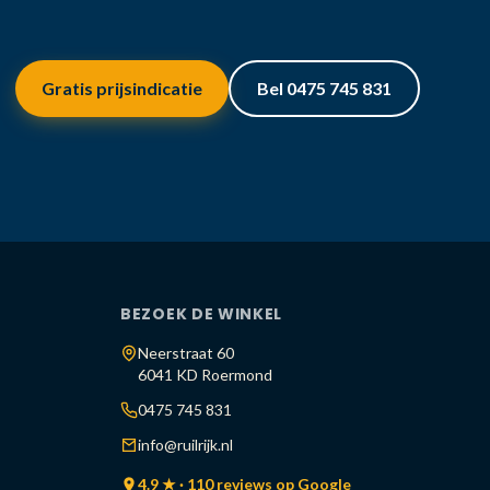
Gratis prijsindicatie
Bel 0475 745 831
BEZOEK DE WINKEL
Neerstraat 60
6041 KD Roermond
0475 745 831
info@ruilrijk.nl
4.9 ★ · 110 reviews op Google