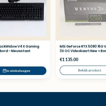
lackWidow V4 X Gaming
MSi GeForce RTX 5080 16G 
bord - Nieuwstaat
3X OC Videokaart New + Bo
€1 135.00
Bekijk product
In winkelwagen