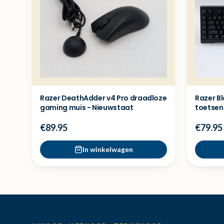
Razer DeathAdder v4 Pro draadloze
Razer B
gaming muis - Nieuwstaat
toetsen
€89.95
€79.95
In winkelwagen