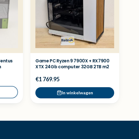
Ventus
Game PC Ryzen 9 7900X + RX7900
n
XTX 24Gb computer 32GB 2TB m2
€1 769.95
In winkelwagen