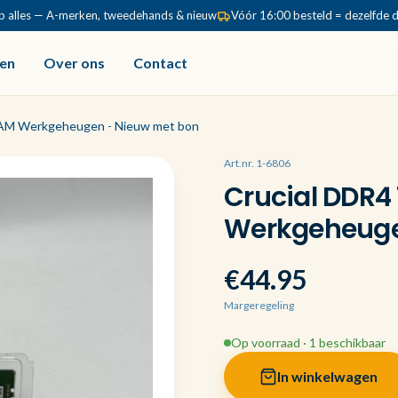
p alles — A-merken, tweedehands & nieuw
Vóór 16:00 besteld = dezelfde 
en
Over ons
Contact
RAM Werkgeheugen - Nieuw met bon
Art.nr. 1-6806
Crucial DDR4
Werkgeheuge
€44.95
Margeregeling
Op voorraad · 1 beschikbaar
In winkelwagen