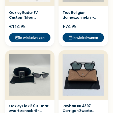
Oakley Radar EV
True Religion
Custom Silver
dameszonnebril -
Sportzonnebril - Nieuw
Nette staat
€114.95
€74.95
In winkelwagen
In winkelwagen
Oakley Flak 2.0 XL mat
Rayban RB 4397
zwart zonnebril -
Corrigan Zwarte