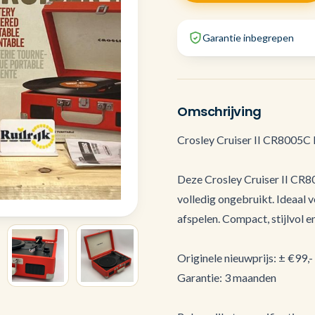
Garantie inbegrepen
Omschrijving
Crosley Cruiser II CR8005C
Deze Crosley Cruiser II CR80
volledig ongebruikt. Ideaal v
afspelen. Compact, stijlvol 
Originele nieuwprijs: ± €99,-
Garantie: 3 maanden