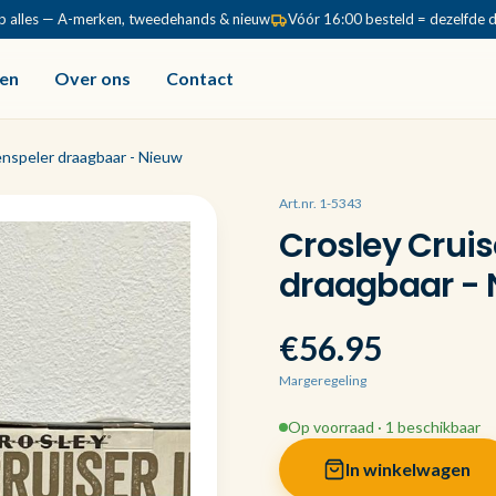
p alles — A-merken, tweedehands & nieuw
Vóór 16:00 besteld = dezelfde 
en
Over ons
Contact
enspeler draagbaar - Nieuw
Art.nr. 1-5343
Crosley Cruis
draagbaar - 
€56.95
Margeregeling
Op voorraad · 1 beschikbaar
In winkelwagen