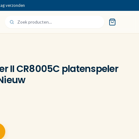
dag verzonden
er II CR8005C platenspeler
Nieuw