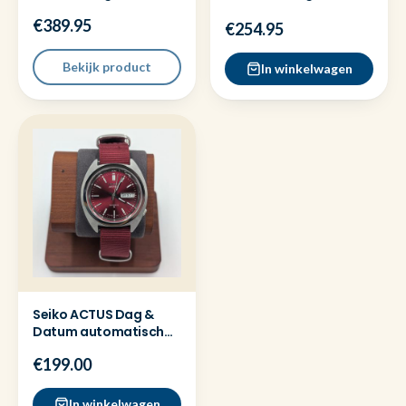
YA136204A - Full set
goud metaal horloge
€389.95
€254.95
Bekijk product
In winkelwagen
Seiko ACTUS Dag &
Datum automatisch
horloge bordeaux
€199.00
In winkelwagen