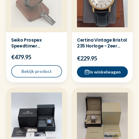
Seiko Prospex
Certina Vintage Bristol
Speedtimer
235 Horloge - Zeer
Chronograaf SSC943P1
nette staat!
€479.95
Nieuw full set
€229.95
Bekijk product
In winkelwagen