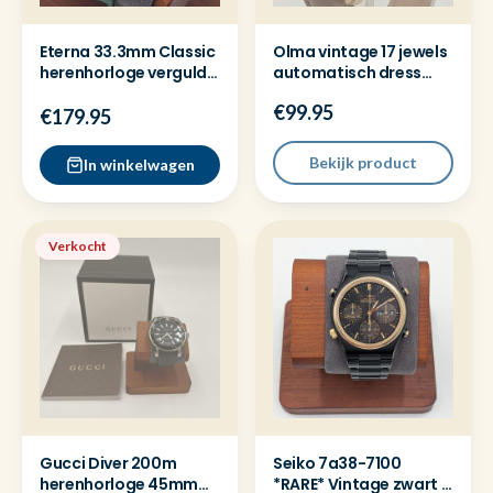
Eterna 33.3mm Classic
Olma vintage 17 jewels
herenhorloge verguld
automatisch dress
G10 quartz
horloge 34mm Gplate
€99.95
€179.95
Bekijk product
In winkelwagen
Verkocht
Gucci Diver 200m
Seiko 7a38-7100
herenhorloge 45mm
*RARE* Vintage zwart /