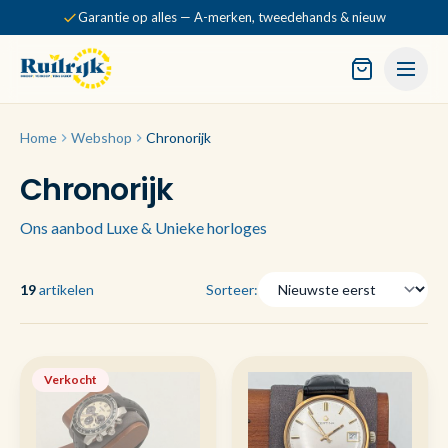
Garantie op alles — A-merken, tweedehands & nieuw
Home
Webshop
Chronorijk
Chronorijk
Ons aanbod Luxe & Unieke horloges
19
artikelen
Sorteer:
Verkocht