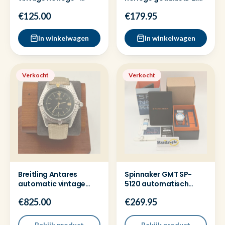
Prachtige wijzerplaat!
jewels automatic
€125.00
€179.95
In winkelwagen
In winkelwagen
Verkocht
Verkocht
Breitling Antares
Spinnaker GMT SP-
automatic vintage
5120 automatisch
horloge - Nette staat
horloge - Nieuw
€825.00
€269.95
Bekijk product
Bekijk product