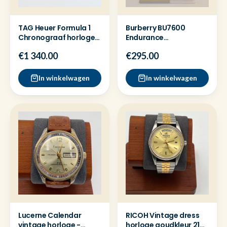
TAG Heuer Formula 1
Burberry BU7600
Chronograaf horloge
Endurance
CAZ101AV -Nieuw 2024
chronograaf - Full set
€1 340.00
€295.00
nette staat
In winkelwagen
In winkelwagen
Lucerne Calendar
RICOH Vintage dress
vintage horloge -
horloge goudkleur 21