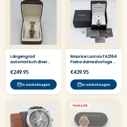
Längengrad
Maurice Lacroix FA2164
automatisch diver
Fiaba dameshorloge -
horloge - Full set
Full set
€249.95
€439.95
In winkelwagen
In winkelwagen
Verkocht