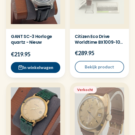
GANT SC-3 Horloge
Citizen Eco Drive
quartz - Nieuw
Worldtime BX1009-10X
saffier leder horloge -
€289.95
Nieuw
€219.95
Bekijk product
In winkelwagen
Verkocht