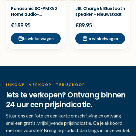
Panasonic SC-PMX92
JBL Charge 5 Bluetooth
Home audio-
speaker - Nieuwstaat
minisysteem 120W -
€189.95
€89.95
Nieuw
In winkelwagen
In winkelwagen
INKOOP · VERKOOP · TERUGKOOP
Iets te verkopen? Ontvang binnen
24 uur een prijsindicatie.
Stuur ons een foto en een korte omschrijving en ontvang
snel een gratis, vrijblijvende prijsindicatie. Ga je akkoord
met ons voorstel? Breng je product dan langs in onze winkel.