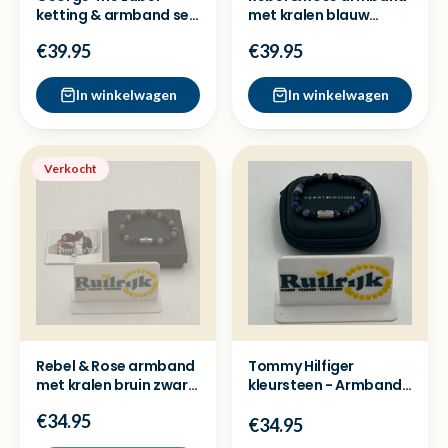
ketting & armband set
met kralen blauw
- Nieuwstaat
groen wit - Nieuw
€39.95
€39.95
In winkelwagen
In winkelwagen
Verkocht
Rebel & Rose armband
Tommy Hilfiger
met kralen bruin zwart
kleursteen - Armband
wit - Nieuw
- blauw - Nieuw
€34.95
€34.95