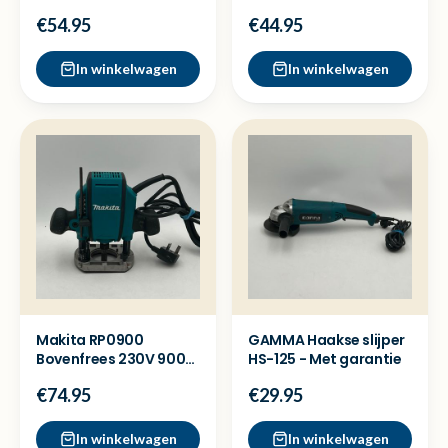
Nette staat
met laser - Nette staat
€54.95
€44.95
In winkelwagen
In winkelwagen
Makita RP0900
GAMMA Haakse slijper
Bovenfrees 230V 900W
HS-125 - Met garantie
in koffer - Met garantie
€74.95
€29.95
In winkelwagen
In winkelwagen