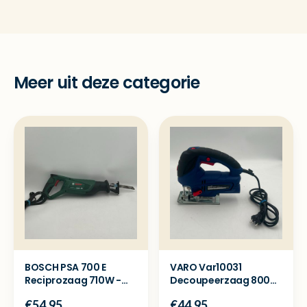
Meer uit deze categorie
BOSCH PSA 700 E
VARO Var10031
Reciprozaag 710W -
Decoupeerzaag 800W
Nette staat
met laser - Nette staat
€54.95
€44.95