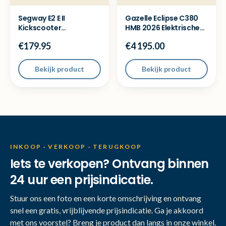
Segway E2 E II
Gazelle Eclipse C380
Kickscooter
HMB 2026 Elektrische
elektrische step -
Fiets - 0km NIEUW
€179.95
€4 195.00
Nette staat
Bekijk product
Bekijk product
INKOOP · VERKOOP · TERUGKOOP
Iets te verkopen? Ontvang binnen
24 uur een prijsindicatie.
Stuur ons een foto en een korte omschrijving en ontvang
snel een gratis, vrijblijvende prijsindicatie. Ga je akkoord
met ons voorstel? Breng je product dan langs in onze winkel.