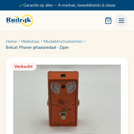
Garantie op alles — A-merken, tweedehands & nieuw
Home
Webshop
Muziekinstrumenten
Belcat Phaser gitaarpedaal - Zgan
Verkocht