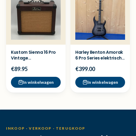
Kustom Sienna 16 Pro
Harley Benton Amorak
Vintage
6 Pro Series elektrische
Gitaarversterker -
gitaar - ZGAN
€89.95
€399.00
Nette staat
In winkelwagen
In winkelwagen
INKOOP · VERKOOP · TERUGKOOP