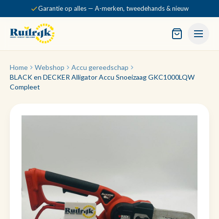
Garantie op alles — A-merken, tweedehands & nieuw
Home
Webshop
Accu gereedschap
BLACK en DECKER Alligator Accu Snoeizaag GKC1000LQW
Compleet