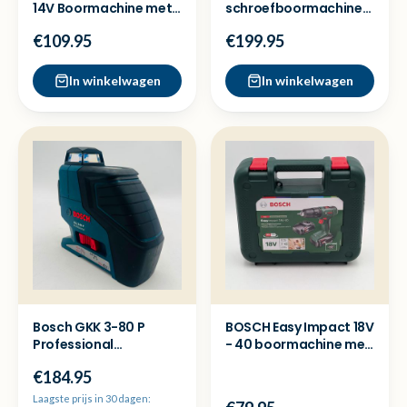
14V Boormachine met
schroefboormachine
2x accu en lader
GSR 18V-150 C + 5ah
€109.95
€199.95
accu
In winkelwagen
In winkelwagen
Bosch GKK 3-80 P
BOSCH Easy Impact 18V
Professional
- 40 boormachine met
kruislijnlaser - NP 359
2x accu - Nieuw
€184.95
Laagste prijs in 30 dagen: