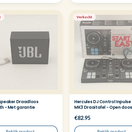
t
Verkocht
Speaker Draadloos
Hercules DJ Control Inpulse
th - Met garantie
MK3 Draaitafel - Open doo
€82.95
Bekijk product
Bekijk product