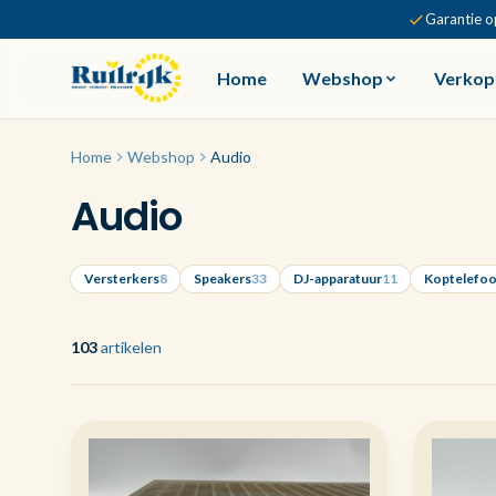
Garantie o
Home
Webshop
Verkop
Home
Webshop
Audio
Audio
Versterkers
8
Speakers
33
DJ-apparatuur
11
Koptelefo
103
artikelen