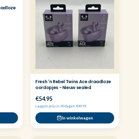
raadloze
Fresh 'n Rebel Twins Ace draadloze
oordopjes - Nieuw sealed
€54.95
Laagste prijs in 30 dagen: €49.95
In winkelwagen