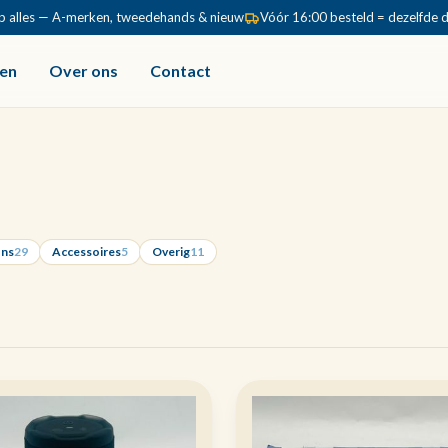
p alles — A-merken, tweedehands & nieuw
Vóór 16:00 besteld = dezelfde 
en
Over ons
Contact
ons
29
Accessoires
5
Overig
11