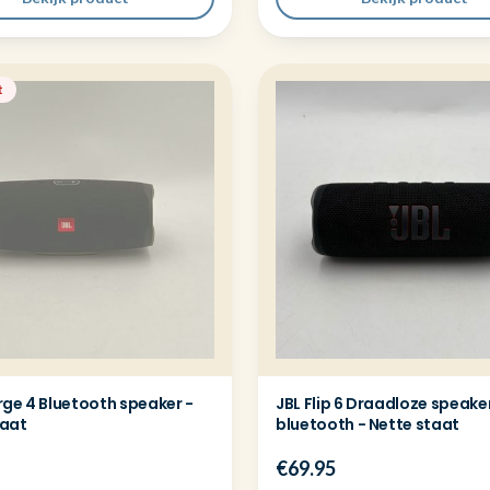
t
rge 4 Bluetooth speaker -
JBL Flip 6 Draadloze speake
aat
bluetooth - Nette staat
€69.95