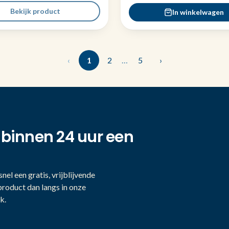
Bekijk product
In winkelwagen
‹
1
2
…
5
›
 binnen 24 uur een
nel een gratis, vrijblijvende
product dan langs in onze
k.