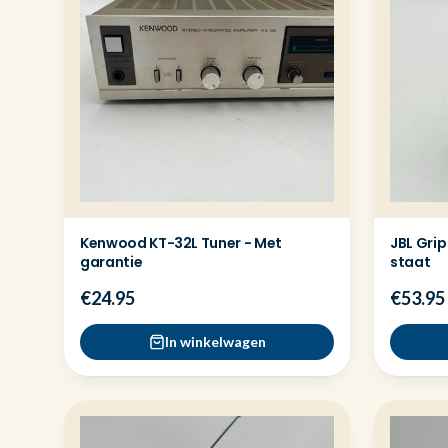
Kenwood KT-32L Tuner - Met
JBL Grip
garantie
staat
€24.95
€53.95
In winkelwagen