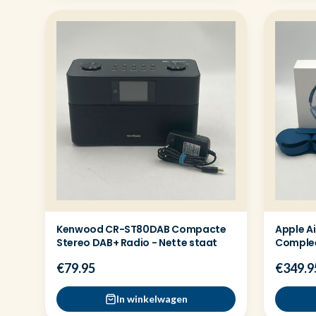
Kenwood CR-ST80DAB Compacte
Apple A
Stereo DAB+ Radio - Nette staat
Complee
€79.95
€349.9
In winkelwagen