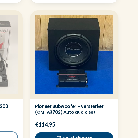
 200
Pioneer Subwoofer + Versterker
s
(GM-A3702) Auto audio set
€114.95
In winkelwagen