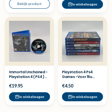
Bekijk product
In winkelwagen
Immortal Unchained -
Playstation 4 Ps4
Playstation 4 ( PS4 )
Games -Voor 16u
Game
besteld =dezelfde dag
€19.95
€4.50
verz
In winkelwagen
In winkelwagen