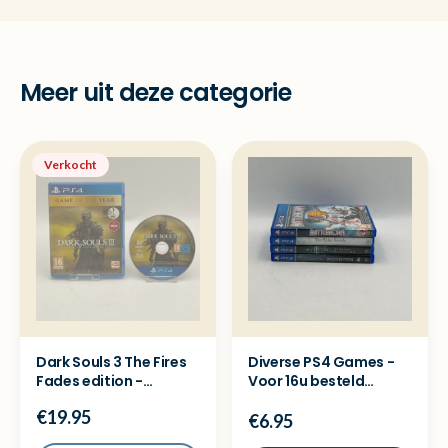
Meer uit deze categorie
Verkocht
Dark Souls 3 The Fires
Diverse PS4 Games -
Fades edition -
Voor 16u besteld
Playstation 4 ( PS4 )
=dezelfde dag
€19.95
verzonden
€6.95