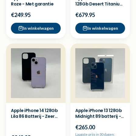
Roze - Met garantie
128Gb Desert Titanium
88 Batterij - Zgan
€249.95
€679.95
In winkelwagen
In winkelwagen
Apple iPhone 14 128Gb
Apple iPhone 13 128Gb
Lila 86 Batterij - Zeer
Midnight 89 batterij -
nette staat
Met garantie
€265.00
Laagste prijs in 30 dagen: