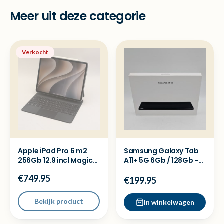
Meer uit deze categorie
Verkocht
Apple iPad Pro 6 m2
Samsung Galaxy Tab
256Gb 12.9 incl Magic
A11+ 5G 6Gb / 128Gb -
Keyboard & pen 2
Nieuw sealed
€749.95
€199.95
Bekijk product
In winkelwagen