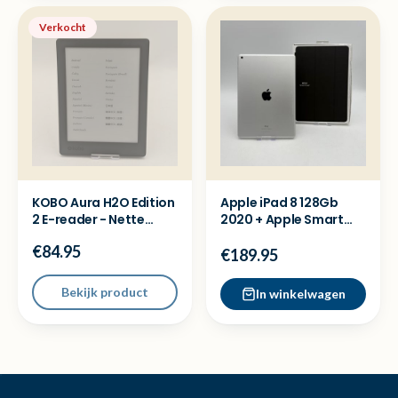
Verkocht
KOBO Aura H2O Edition
Apple iPad 8 128Gb
2 E-reader - Nette
2020 + Apple Smart
staat
Cover - Met garantie
€84.95
€189.95
Bekijk product
In winkelwagen