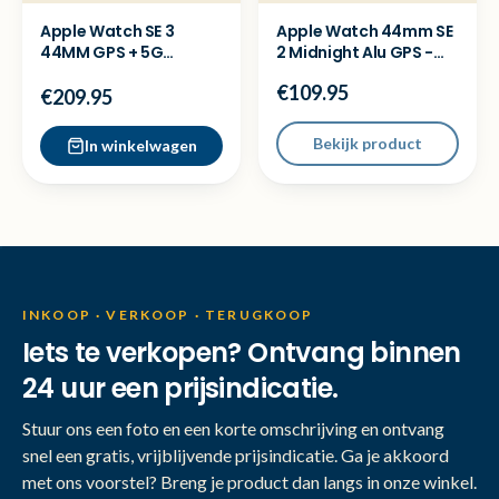
Apple Watch SE 3
Apple Watch 44mm SE
44MM GPS + 5G
2 Midnight Alu GPS -
smartwatch - Met
Met garantie
€109.95
garantie
€209.95
Bekijk product
In winkelwagen
INKOOP · VERKOOP · TERUGKOOP
Iets te verkopen? Ontvang binnen
24 uur een prijsindicatie.
Stuur ons een foto en een korte omschrijving en ontvang
snel een gratis, vrijblijvende prijsindicatie. Ga je akkoord
met ons voorstel? Breng je product dan langs in onze winkel.