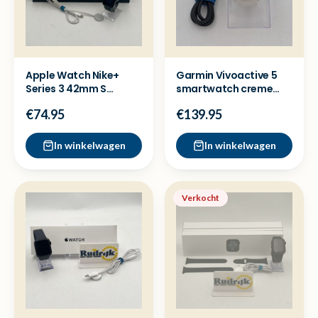
Apple Watch Nike+
Garmin Vivoactive 5
Series 3 42mm S
smartwatch creme
Smartwatch - Nette
rose - Nette staat
€74.95
€139.95
staat
In winkelwagen
In winkelwagen
Verkocht