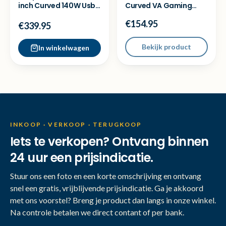
inch Curved 140W Usb
Curved VA Gaming
C Monitor KVM-NEW
monitor QHD 180Hz -
€154.95
Nieuw
€339.95
Bekijk product
In winkelwagen
INKOOP · VERKOOP · TERUGKOOP
Iets te verkopen? Ontvang binnen
24 uur een prijsindicatie.
Stuur ons een foto en een korte omschrijving en ontvang
snel een gratis, vrijblijvende prijsindicatie. Ga je akkoord
met ons voorstel? Breng je product dan langs in onze winkel.
Na controle betalen we direct contant of per bank.