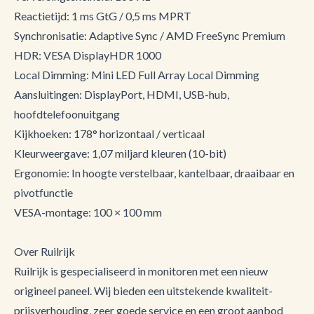
Reactietijd: 1 ms GtG / 0,5 ms MPRT
Synchronisatie: Adaptive Sync / AMD FreeSync Premium
HDR: VESA DisplayHDR 1000
Local Dimming: Mini LED Full Array Local Dimming
Aansluitingen: DisplayPort, HDMI, USB-hub,
hoofdtelefoonuitgang
Kijkhoeken: 178° horizontaal / verticaal
Kleurweergave: 1,07 miljard kleuren (10-bit)
Ergonomie: In hoogte verstelbaar, kantelbaar, draaibaar en
pivotfunctie
VESA-montage: 100 × 100 mm
Over Ruilrijk
Ruilrijk is gespecialiseerd in monitoren met een nieuw
origineel paneel. Wij bieden een uitstekende kwaliteit-
prijsverhouding, zeer goede service en een groot aanbod