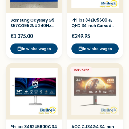
Samsung Odyssey G9
Philips 34E1C5600HE
S57CG952NU 240Hz
QHD 34 inch Curved
Mini LED 57 inch
Monitor Webcam USB
€1 375.00
€249.95
monitor
C
In winkelwagen
In winkelwagen
Verkocht
Philips 34B2U5600C 34
AOC CU34G4 34 inch