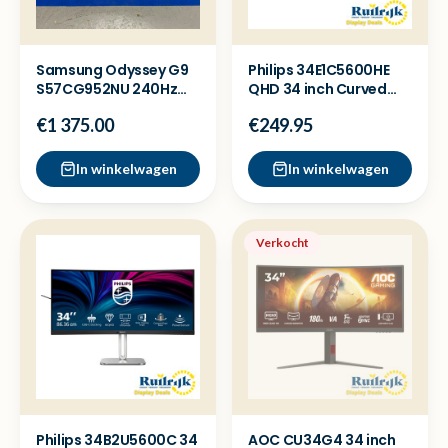
Samsung Odyssey G9
Philips 34E1C5600HE
S57CG952NU 240Hz
QHD 34 inch Curved
Mini LED 57 inch
Monitor Webcam USB
€1 375.00
€249.95
monitor
C
In winkelwagen
In winkelwagen
Verkocht
Philips 34B2U5600C 34
AOC CU34G4 34 inch