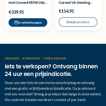
inch Curved 140W Usb
Curved VA Gaming
C Monitor KVM-NEW
monitor QHD 180Hz -
€154.95
Nieuw
€339.95
Bekijk product
In winkelwagen
INKOOP · VERKOOP · TERUGKOOP
Iets te verkopen? Ontvang binnen
24 uur een prijsindicatie.
Stuur ons een foto en een korte omschrijving en ontvang
snel een gratis, vrijblijvende prijsindicatie. Ga je akkoord
met ons voorstel? Breng je product dan langs in onze winkel.
Na controle betalen we direct contant of per bank.