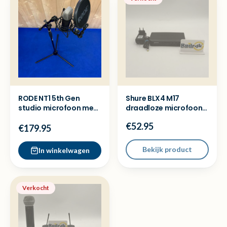
RODE NT1 5th Gen
Shure BLX4 M17
studio microfoon met
draadloze microfoon
filter, kap en statief
ontvanger (662 - 686
€52.95
MHz)
€179.95
Bekijk product
In winkelwagen
Verkocht