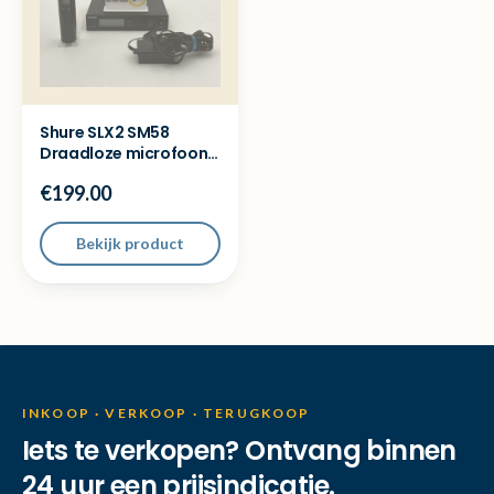
Shure SLX2 SM58
Draadloze microfoon
800-820 MHz + SLX4
€199.00
Bekijk product
INKOOP · VERKOOP · TERUGKOOP
Iets te verkopen? Ontvang binnen
24 uur een prijsindicatie.