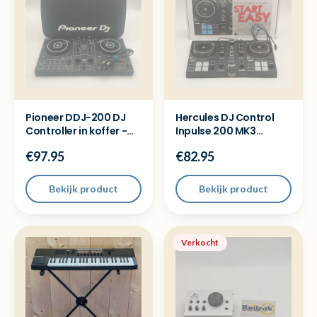
Pioneer DDJ-200 DJ
Hercules DJ Control
Controller in koffer -
Inpulse 200 MK3
Met garantie
Draaitafel - Open
€97.95
€82.95
doos
Bekijk product
Bekijk product
Verkocht