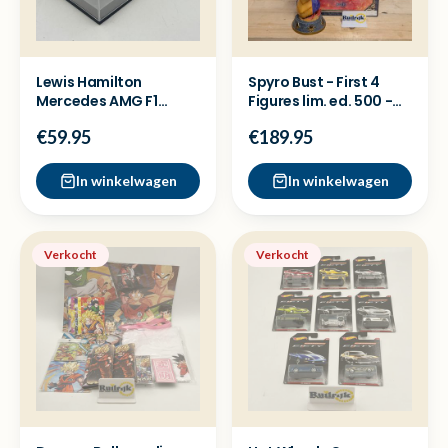
Lewis Hamilton
Spyro Bust - First 4
Mercedes AMG F1
Figures lim. ed. 500 -
China GP 2013 Schaal
Beeld Collector
€59.95
€189.95
1:43
In winkelwagen
In winkelwagen
Verkocht
Verkocht