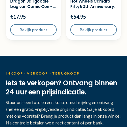
Dragon Ball goodie
Hot Wheels Camaro
bag van Comic Con - T
Fifty 50th Anniversary
shirt collectibles
8 car pack - Nieuw
€17.95
€54.95
Bekijk product
Bekijk product
INKOOP · VERKOOP · TERUGKOOP
Iets te verkopen? Ontvang binnen
24 uur een prijsindicatie.
Stuur ons een foto en een korte omschrijving en ontvang
snel een gratis, vrijblijvende prijsindicatie. Ga je akkoord
met ons voorstel? Breng je product dan langs in onze winkel.
Na controle betalen we direct contant of per bank.