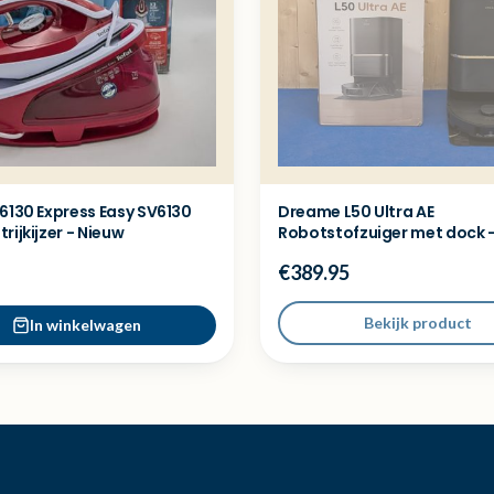
6130 Express Easy SV6130
Dreame L50 Ultra AE
rijkijzer - Nieuw
Robotstofzuiger met dock -
demo model
€389.95
Bekijk product
In winkelwagen