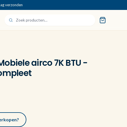
dag verzonden
obiele airco 7K BTU -
compleet
 verkopen?