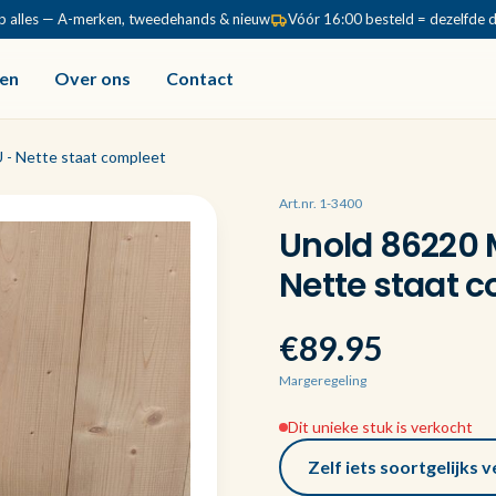
p alles — A-merken, tweedehands & nieuw
Vóór 16:00 besteld = dezelfde 
en
Over ons
Contact
 - Nette staat compleet
Art.nr. 1-3400
Unold 86220 M
Nette staat 
€89.95
Margeregeling
Dit unieke stuk is verkocht
Zelf iets soortgelijks