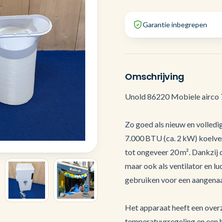
Garantie inbegrepen
Omschrijving
Unold 86220 Mobiele airco
Zo goed als nieuw en volledi
7.000 BTU (ca. 2 kW) koelver
tot ongeveer 20 m². Dankzij de
maar ook als ventilator en l
gebruiken voor een aangena
Het apparaat heeft een overzi
temperatuurregeling en een h