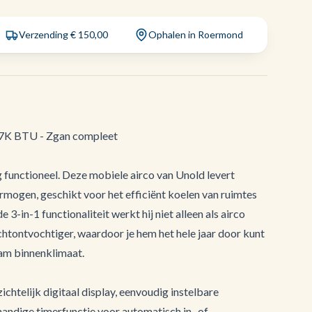
Verzending € 150,00
Ophalen in Roermond
 7K BTU - Zgan compleet
g functioneel. Deze mobiele airco van Unold levert
mogen, geschikt voor het efficiënt koelen van ruimtes
 3-in-1 functionaliteit werkt hij niet alleen als airco
uchtontvochtiger, waardoor je hem het hele jaar door kunt
am binnenklimaat.
chtelijk digitaal display, eenvoudig instelbare
andige timerfunctie voor automatisch in- of