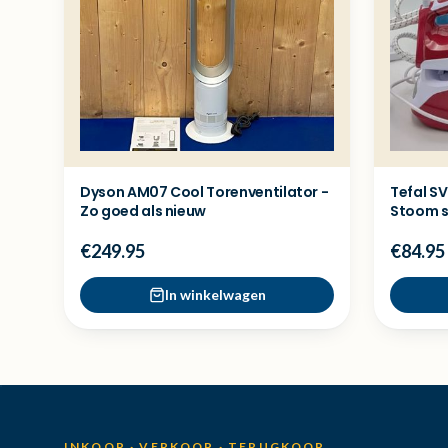
Dyson AM07 Cool Torenventilator -
Tefal SV
Zo goed als nieuw
Stoom st
€249.95
€84.95
In winkelwagen
INKOOP · VERKOOP · TERUGKOOP