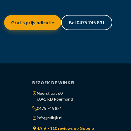
Gratis prijsindicatie
Bel 0475 745 831
BEZOEK DE WINKEL
Neerstraat 60
6041 KD Roermond
0475 745 831
info@ruilrijk.nl
4.9 ★ · 110 reviews op Google