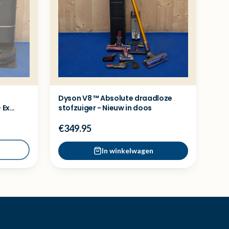
Dyson V8 ™ Absolute draadloze
 Ex
stofzuiger - Nieuw in doos
€349.95
In winkelwagen