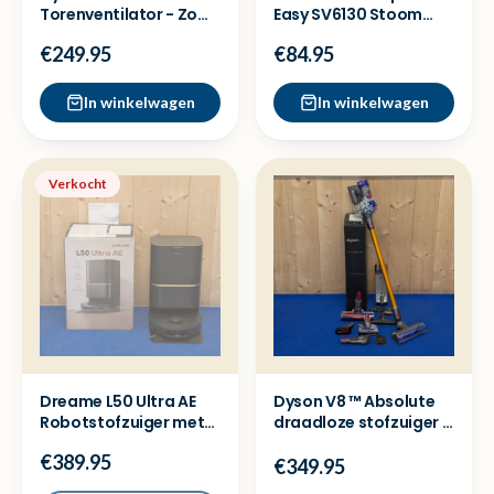
Torenventilator - Zo
Easy SV6130 Stoom
goed als nieuw
strijkijzer - Nieuw
€249.95
€84.95
In winkelwagen
In winkelwagen
Verkocht
Dreame L50 Ultra AE
Dyson V8 ™ Absolute
Robotstofzuiger met
draadloze stofzuiger -
dock - Ex demo model
Nieuw in doos
€389.95
€349.95