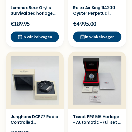
Luminox Bear Grylls
Rolex Air King 114200
Survival Sea horloge
Oyster Perpetual
XB.3722.ECO -Zgan
horloge - Full set
€189.95
€4 995.00
In winkelwagen
In winkelwagen
Junghans DCF77 Radio
Tissot PRS 516 Horloge
Controlled
- Automatic - Full set -
Herenhorloge
Nette staat