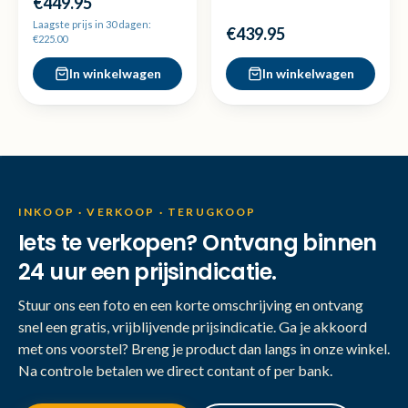
€449.95
*zeldzaam!*
Laagste prijs in 30 dagen:
€439.95
€225.00
In winkelwagen
In winkelwagen
INKOOP · VERKOOP · TERUGKOOP
Iets te verkopen? Ontvang binnen
24 uur een prijsindicatie.
Stuur ons een foto en een korte omschrijving en ontvang
snel een gratis, vrijblijvende prijsindicatie. Ga je akkoord
met ons voorstel? Breng je product dan langs in onze winkel.
Na controle betalen we direct contant of per bank.