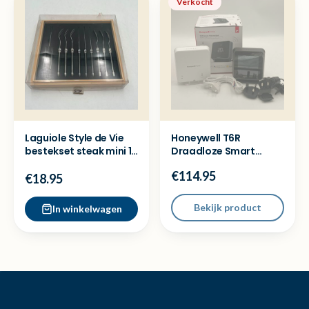
Verkocht
Laguiole Style de Vie
Honeywell T6R
bestekset steak mini 12
Draadloze Smart
delig in kist
Thermostaat - WiFi
€114.95
App - Nieuw
€18.95
Bekijk product
In winkelwagen