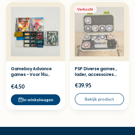
Verkocht
Gameboy Advance
PSP Diverse games ,
games - Voor 16u
lader, accessoires
besteld = Dezelfde
compleet - Topdeal!
€39.95
dag verz
€4.50
Bekijk product
In winkelwagen