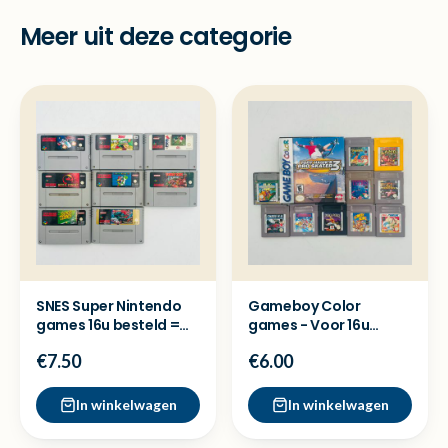
Meer uit deze categorie
SNES Super Nintendo
Gameboy Color
games 16u besteld =
games - Voor 16u
dezelfde dag verzond
besteld = Dezelfde
€7.50
€6.00
dag verzon
In winkelwagen
In winkelwagen