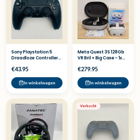
Sony Playstation 5
Meta Quest 3S 128Gb
Draadloze Controller
VR Bril + Big Case - 1x
zwart - Nette staat
Gebruikt + Bon
€43.95
€279.95
In winkelwagen
In winkelwagen
Verkocht