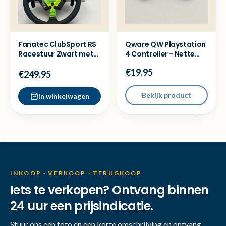
Fanatec ClubSport RS
Qware QW Playstation
Racestuur Zwart met
4 Controller - Nette
QR - Nette staat
staat
€19.95
€249.95
Bekijk product
In winkelwagen
INKOOP · VERKOOP · TERUGKOOP
Iets te verkopen? Ontvang binnen
24 uur een prijsindicatie.
Stuur ons een foto en een korte omschrijving en ontvang