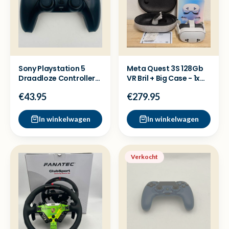
Sony Playstation 5
Meta Quest 3S 128Gb
Draadloze Controller
VR Bril + Big Case - 1x
zwart - Nette staat
Gebruikt + Bon
€43.95
€279.95
In winkelwagen
In winkelwagen
Verkocht