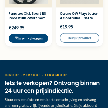
Fanatec ClubSport RS
Qware QW Playstation
Racestuur Zwart met
4 Controller - Nette
QR - Nette staat
staat
€19.95
€249.95
Bekijk product
In winkelwagen
INKOOP · VERKOOP · TERUGKOOP
Iets te verkopen? Ontvang binnen
24 uur een prijsindicatie.
Stuur ons een foto en een korte omschrijving en ontvang
snel een gratis, vrijblijvende prijsindicatie. Ga je akkoord