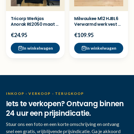
Tricorp Werkjas
Milwaukee M12 HJBL6
Anorak RE2050 maat M
Verwarmd werk vest XL
& S – Splinternieuw
- Nieuw in doos
€24.95
€109.95
In winkelwagen
In winkelwagen
INKOOP · VERKOOP · TERUGKOOP
Iets te verkopen? Ontvang binnen
24 uur een prijsindicatie.
Stuur ons een foto en een korte omschrijving en ontvang
snel een gratis, vrijblijvende prijsindicatie. Ga je akkoord