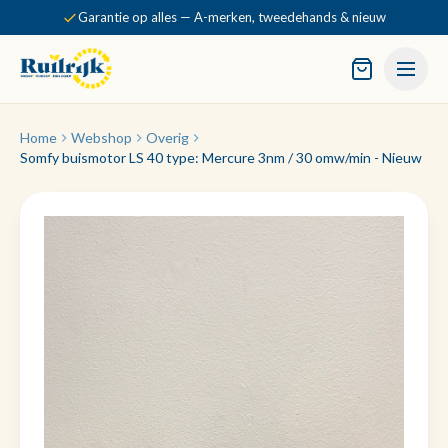
Garantie op alles — A-merken, tweedehands & nieuw
Home
Webshop
Overig
Somfy buismotor LS 40 type: Mercure 3nm / 30 omw/min - Nieuw