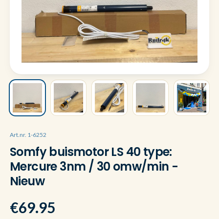
Art.nr. 1-6252
Somfy buismotor LS 40 type:
Mercure 3nm / 30 omw/min -
Nieuw
€69.95