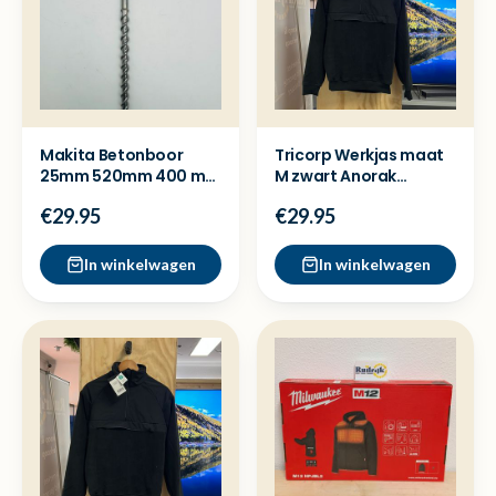
Makita Betonboor
Tricorp Werkjas maat
25mm 520mm 400 mm
M zwart Anorak
SDS Max - Nieuw
RE2050 - Splinternieuw
€29.95
€29.95
In winkelwagen
In winkelwagen